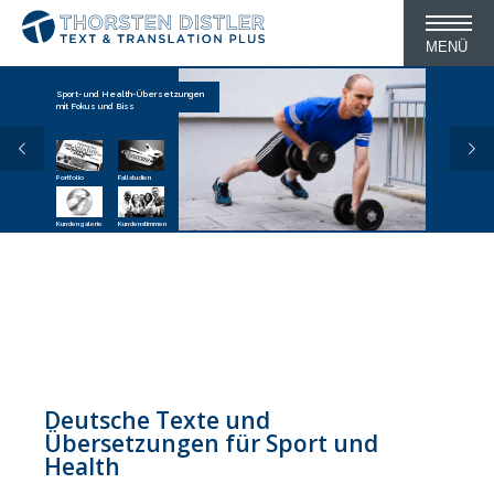
MENÜ
Sport- und Health-Übersetzungen
mit Fokus und Biss
Portfolio
Fallstudien
Kundengalerie
Kundenstimmen
Deutsche Texte und
Übersetzungen für Sport und
Health