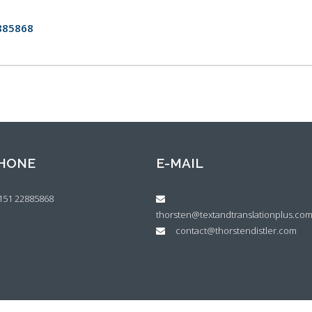
2885868
HONE
E-MAIL
)151 22885868
thorsten@textandtranslationplus.co
contact@thorstendistler.com